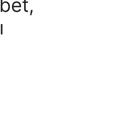
bet,
ı