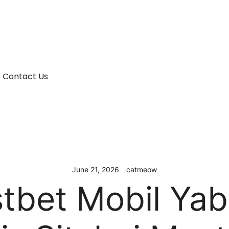
Contact Us
June 21, 2026
catmeow
tbet Mobil Yab