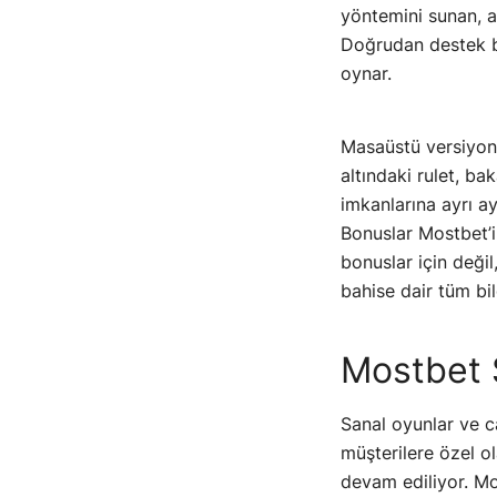
yöntemini sunan, a
Doğrudan destek b
oynar.
Masaüstü versiyon
altındaki rulet, ba
imkanlarına ayrı ay
Bonuslar Mostbet’i
bonuslar için değil
bahise dair tüm bil
Mostbet 
Sanal oyunlar ve ca
müşterilere özel o
devam ediliyor. Mos