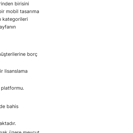
inden birisini
 bir mobil tasarıma
n kategorileri
sayfanın
üşterilerine borç
ir lisanslama
 platformu.
de bahis
aktadır.
olmak üzere mevcut