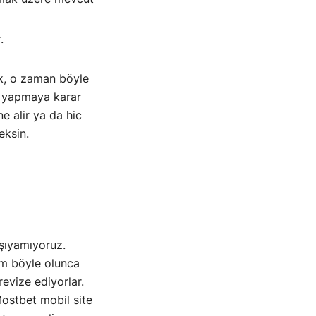
.
ck, o zaman böyle
m yapmaya karar
ne alir ya da hic
eksin.
şıyamıyoruz.
rum böyle olunca
revize ediyorlar.
Mostbet mobil site