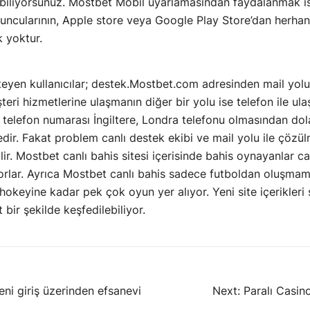
biliyorsunuz. Mostbet Mobil uyarlamasından faydalanmak is
uncularının, Apple store veya Google Play Store’dan herha
k yoktur.
steyen kullanıcılar; destek.Mostbet.com adresinden mail yolu 
şteri hizmetlerine ulaşmanın diğer bir yolu ise telefon ile ul
 telefon numarası İngiltere, Londra telefonu olmasından dol
dir. Fakat problem canlı destek ekibi ve mail yolu ile çözü
ir. Mostbet canlı bahis sitesi içerisinde bahis oynayanlar ca
yorlar. Ayrıca Mostbet canlı bahis sadece futboldan oluşmama
okeyine kadar pek çok oyun yer alıyor. Yeni site içerikleri
 bir şekilde keşfedilebiliyor.
eni giriş üzerinden efsanevi
Next:
Paralı Casin