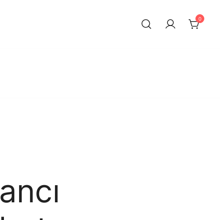
0
ancı