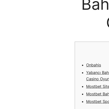
Bah
Onbahis
Yabancı Bahi
Casino Oyun
Mostbet Sit
Mostbet Bahis
Mostbet Sp