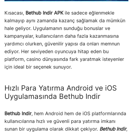
Kısacası,
Bethub Indir APK
ile sadece eğlenmekle
kalmayıp aynı zamanda kazanç sağlamak da mümkün
hale geliyor. Uygulamanın sunduğu bonuslar ve
kampanyalar, kullanıcıların daha fazla kazanmasına
yardımcı olurken, güvenilir yapısı da onları memnun
ediyor. Her seviyeden oyuncuya hitap eden bu
platform, casino dünyasında fark yaratmak isteyenler
için ideal bir seçenek sunuyor.
Hızlı Para Yatırma Android ve iOS
Uygulamasında Bethub Indir
Bethub Indir
, hem Android hem de iOS platformlarında
kullanıcılarına hızlı ve güvenli para yatırma imkanı
sunan bir uygulama olarak dikkat çekiyor.
Bethub Indir
,