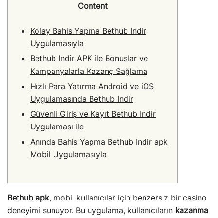
Content
Kolay Bahis Yapma Bethub Indir
Uygulamasıyla
Bethub Indir APK ile Bonuslar ve
Kampanyalarla Kazanç Sağlama
Hızlı Para Yatırma Android ve iOS
Uygulamasında Bethub Indir
Güvenli Giriş ve Kayıt Bethub Indir
Uygulaması ile
Anında Bahis Yapma Bethub Indir apk
Mobil Uygulamasıyla
Bethub apk
, mobil kullanıcılar için benzersiz bir casino
deneyimi sunuyor. Bu uygulama, kullanıcıların
kazanma