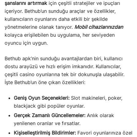
şanslarını artırmak
için çeşitli stratejiler ve ipuçları
içeriyor. Bethub’un sunduğu araçlar ve özellikler,
kullanıcıların oyunlarını daha etkili bir şekilde
yönetmelerine olanak tanıyor.
Mobil cihazlarınızdan
kolayca erişilebilen bu uygulama, her seviyeden
oyuncu için uygun.
Bethub apk’nin sunduğu avantajlardan biri, kullanıcı
dostu arayüzü ve hızlı erişim imkanıdır. Kullanıcılar,
çeşitli casino oyunlarına tek bir dokunuşla ulaşabilir.
İşte Bethub’un öne çıkan özellikleri:
Geniş Oyun Seçenekleri:
Slot makineleri, poker,
blackjack gibi popüler oyunlar.
Gerçek Zamanlı Güncellemeler:
Anlık olarak
yenilenen oranlar ve fırsatlar.
Kişiselleştirilmiş Bildirimler:
Favori oyunlarınıza özel