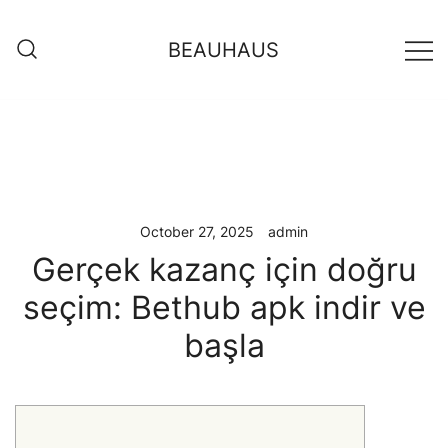
Skip
to
BEAUHAUS
content
October 27, 2025
admin
Gerçek kazanç için doğru
seçim: Bethub apk indir ve
başla