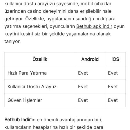
kullanıcı dostu arayüzü sayesinde, mobil cihazlar
üzerinden casino deneyimini daha erişilebilir hale
getiriyor. Özellikle, uygulamanın sunduğu hızlı para
yatırma seçenekleri, oyuncuların
Bethub apk indir
oyun
keyfini kesintisiz bir şekilde yaşamalarına olanak
tanıyor.
Özellik
Android
iOS
Hızlı Para Yatırma
Evet
Evet
Kullanıcı Dostu Arayüz
Evet
Evet
Güvenli İşlemler
Evet
Evet
Bethub Indir
‘in en önemli avantajlarından biri,
kullanıcıların hesaplarına hızlı bir şekilde para