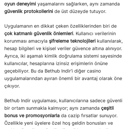
oyun deneyimi
yaşamalarını sağlarken, aynı zamanda
güvenlik protokollerini
de üst düzeyde tutuyor.
Uygulamanın en dikkat çeken özelliklerinden biri de
çok katmanlı güvenlik önlemleri
. Kullanıcı verilerinin
korunması amacıyla
şifreleme teknolojileri
kullanılarak,
hesap bilgileri ve kişisel veriler güvence altına alınıyor.
Ayrıca, iki aşamalı kimlik doğrulama sistemi sayesinde
kullanıcılar, hesaplarına izinsiz erişimlerin önüne
geçebiliyor. Bu da Bethub Indir’i diğer casino
uygulamalarından ayıran önemli bir avantaj olarak öne
çıkıyor.
Bethub Indir uygulaması, kullanıcılarına sadece güvenli
bir ortam sunmakla kalmıyor; aynı zamanda
çeşitli
bonus ve promosyonlarla
da cazip fırsatlar sunuyor.
Özellikle yeni üyelere özel hoş geldin bonusları ve