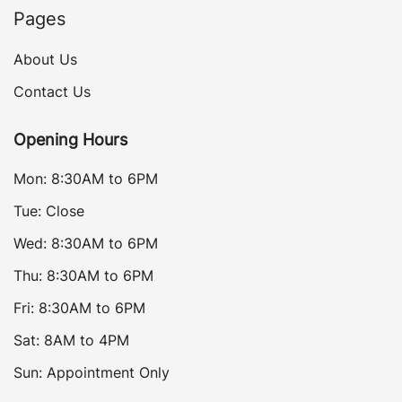
Pages
About Us
Contact Us
Opening Hours
Mon: 8:30AM to 6PM
Tue: Close
Wed: 8:30AM to 6PM
Thu: 8:30AM to 6PM
Fri: 8:30AM to 6PM
Sat: 8AM to 4PM
Sun: Appointment Only