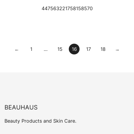
447563221758158570
Posts
←
1
…
15
16
17
18
→
navigation
BEAUHAUS
Beauty Products and Skin Care.