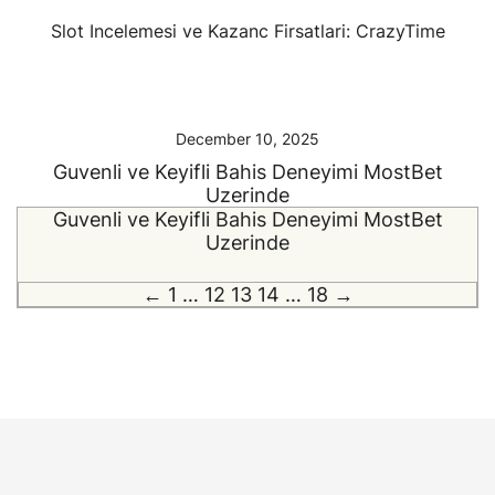
Slot Incelemesi ve Kazanc Firsatlari: CrazyTime
December 10, 2025
Guvenli ve Keyifli Bahis Deneyimi MostBet
Uzerinde
Guvenli ve Keyifli Bahis Deneyimi MostBet
Uzerinde
Posts
←
1
…
12
13
14
…
18
→
navigation