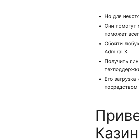
Но для некот
Они помогут 
поможет всег
Обойти любую
Admiral X.
Получить лин
техподдержк
Его загрузка
посредством 
Приве
Казин