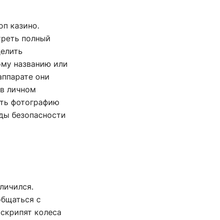
оп казино.
треть полный
делить
ому названию или
аппарате они
 в личном
ать фотографию
ды безопасности
личился.
общаться с
 скрипят колеса