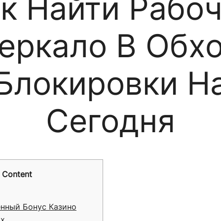
к Найти Рабо
еркало В Обх
Блокировки Н
Сегодня
Content
нный Бонус Казино
хх