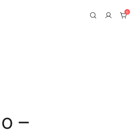
0
о –