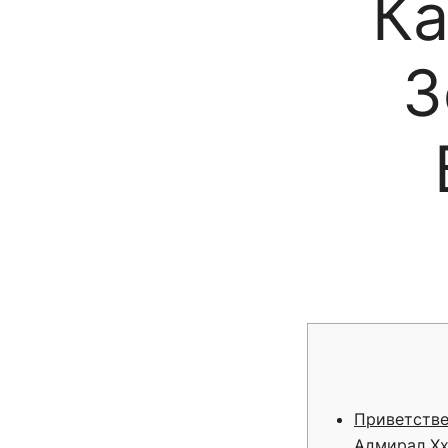
Ка
З
Приветстве
Адмирал Х