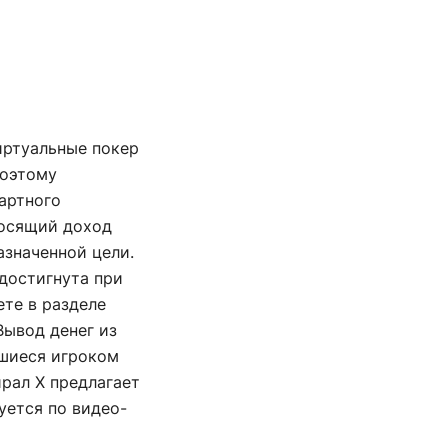
иртуальные покер
поэтому
артного
носящий доход
азначенной цели.
 достигнута при
ете в разделе
Вывод денег из
вшиеся игроком
рал Х предлагает
уется по видео-