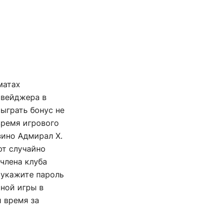
матах
 вейджера в
тыграть бонус не
время игрового
зино Адмирал Х.
ют случайно
члена клуба
 укажите пароль
тной игры в
 время за