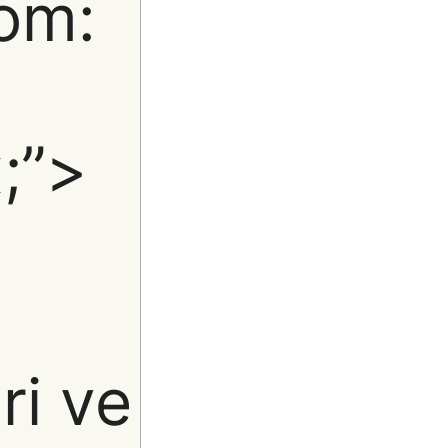
om:
;”>
ri ve