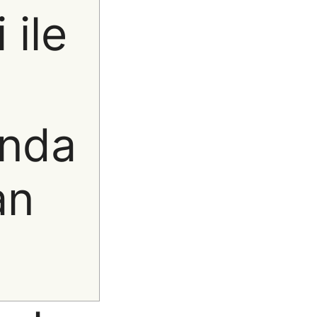
 ile
ında
an