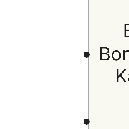
Bon
K