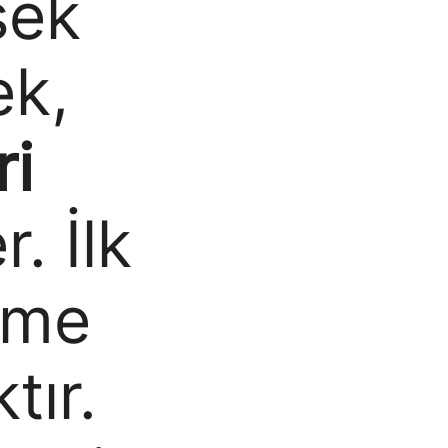
sek
ek,
ri
. İlk
eme
tır.