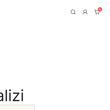
0
lizi