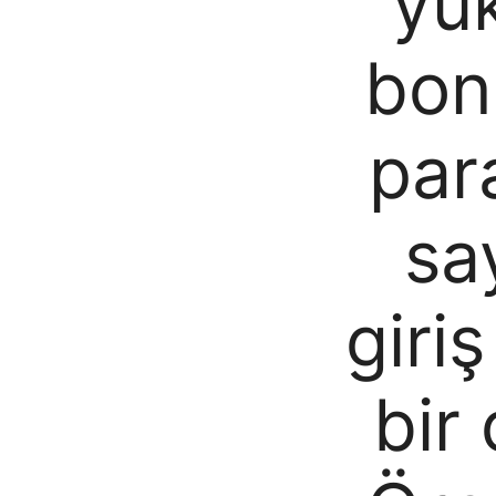
yük
bonu
par
sa
giri
bir