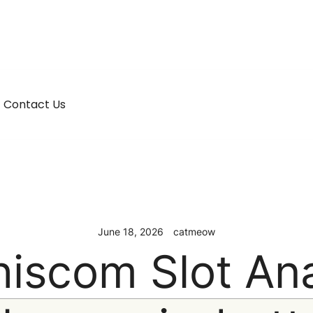
Contact Us
June 18, 2026
catmeow
iscom Slot Ana