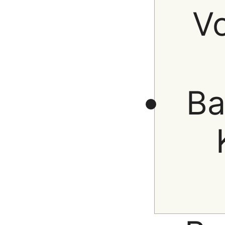
Vo
Ba