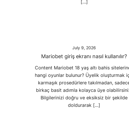
[…]
July 9, 2026
Mariobet giriş ekranı nasıl kullanılır?
Content Mariobet 18 yaş altı bahis siteleri
hangi oyunlar bulunur? Üyelik oluşturmak i
karmaşık prosedürlere takılmadan, sadec
birkaç basit adımla kolayca üye olabilirsini
Bilgilerinizi doğru ve eksiksiz bir şekilde
doldurarak […]