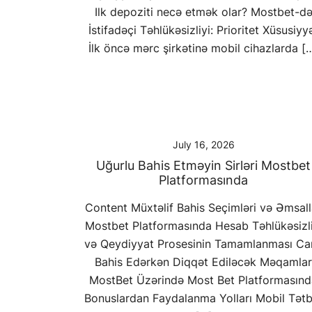
Ilk depoziti necə etmək olar? Mostbet-d
İstifadəçi Təhlükəsizliyi: Prioritet Xüsusiyy
İlk öncə mərc şirkətinə mobil cihazlarda [
July 16, 2026
Uğurlu Bahis Etməyin Sirləri Mostbet
Platformasında
Content Müxtəlif Bahis Seçimləri və Əmsall
Mostbet Platformasında Hesab Təhlükəsizli
və Qeydiyyat Prosesinin Tamamlanması Can
Bahis Edərkən Diqqət Ediləcək Məqamlar
MostBet Üzərində Most Bet Platformasınd
Bonuslardan Faydalanma Yolları Mobil Tətb