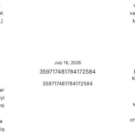
ə
ət
va
…]
M
July 16, 2026
359717481784172584
к
359717481784172584
ar
yi
lı
о
a
iq