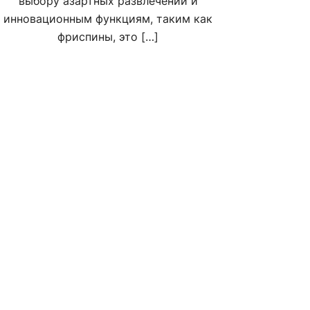
выбору азартных развлечений и
инновационным функциям, таким как
фриспины, это […]