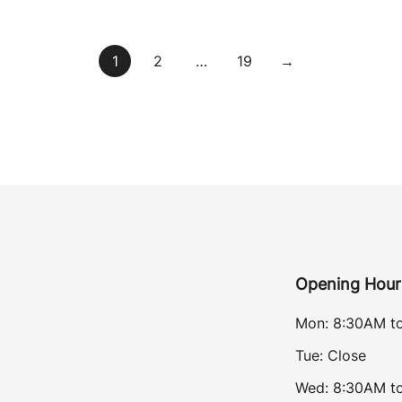
1
2
…
19
→
Opening Hour
Mon: 8:30AM t
Tue: Close
Wed: 8:30AM t