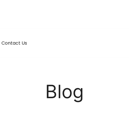
Contact Us
Blog