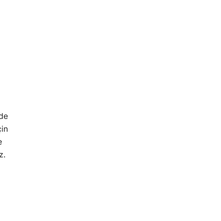
nde
çin
e
z.