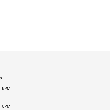
s
o 6PM
o 6PM