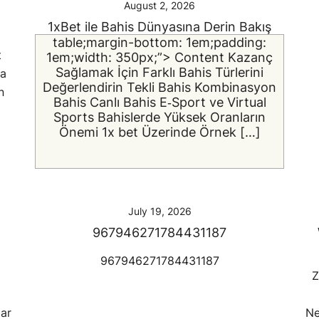
August 2, 2026
1xBet ile Bahis Dünyasına Derin Bakış
table;margin-bottom: 1em;padding:
t
1em;width: 350px;”> Content Kazanç
Sağlamak İçin Farklı Bahis Türlerini
ma
Değerlendirin Tekli Bahis Kombinasyon
n
Bahis Canlı Bahis E‑Sport ve Virtual
Sports Bahislerde Yüksek Oranların
Önemi 1x bet Üzerinde Örnek […]
July 19, 2026
967946271784431187
967946271784431187
Z
ar
Ne