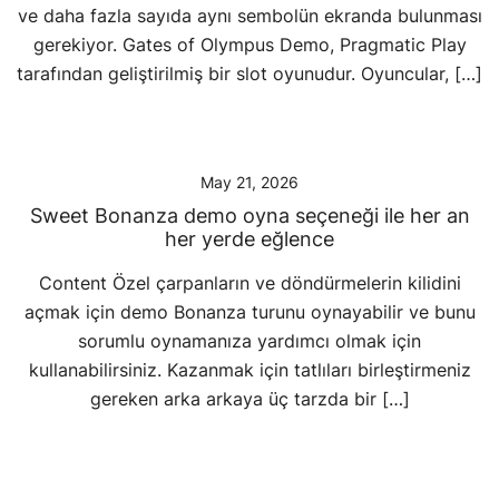
ve daha fazla sayıda aynı sembolün ekranda bulunması
gerekiyor. Gates of Olympus Demo, Pragmatic Play
tarafından geliştirilmiş bir slot oyunudur. Oyuncular, […]
May 21, 2026
Sweet Bonanza demo oyna seçeneği ile her an
her yerde eğlence
Content Özel çarpanların ve döndürmelerin kilidini
açmak için demo Bonanza turunu oynayabilir ve bunu
sorumlu oynamanıza yardımcı olmak için
kullanabilirsiniz. Kazanmak için tatlıları birleştirmeniz
gereken arka arkaya üç tarzda bir […]