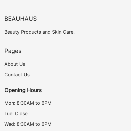
BEAUHAUS
Beauty Products and Skin Care.
Pages
About Us
Contact Us
Opening Hours
Mon: 8:30AM to 6PM
Tue: Close
Wed: 8:30AM to 6PM