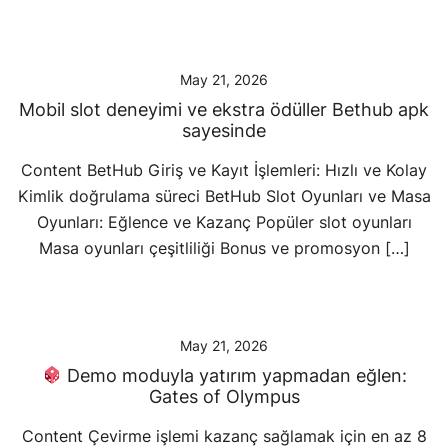
May 21, 2026
Mobil slot deneyimi ve ekstra ödüller Bethub apk
sayesinde
Content BetHub Giriş ve Kayıt İşlemleri: Hızlı ve Kolay
Kimlik doğrulama süreci BetHub Slot Oyunları ve Masa
Oyunları: Eğlence ve Kazanç Popüler slot oyunları
Masa oyunları çeşitliliği Bonus ve promosyon […]
May 21, 2026
Demo moduyla yatırım yapmadan eğlen:
Gates of Olympus
Content Çevirme işlemi kazanç sağlamak için en az 8