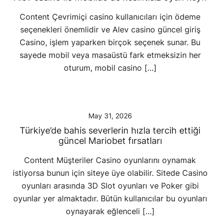
Content Çevrimiçi casino kullanıcıları için ödeme
seçenekleri önemlidir ve Alev casino güncel giriş
Casino, işlem yaparken birçok seçenek sunar. Bu
sayede mobil veya masaüstü fark etmeksizin her
oturum, mobil casino […]
May 31, 2026
Türkiye’de bahis severlerin hızla tercih ettiği
güncel Mariobet fırsatları
Content Müşteriler Casino oyunlarını oynamak
istiyorsa bunun için siteye üye olabilir. Sitede Casino
oyunları arasında 3D Slot oyunları ve Poker gibi
oyunlar yer almaktadır. Bütün kullanıcılar bu oyunları
oynayarak eğlenceli […]